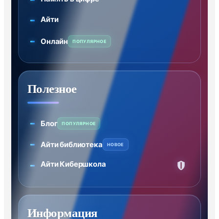
Айти
Онлайн
ПОПУЛЯРНОЕ
Полезное
Блог
ПОПУЛЯРНОЕ
Айти библиотека
НОВОЕ
Айти Кибершкола
Информация