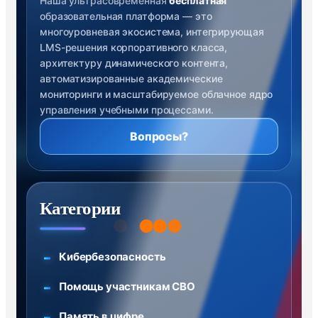
Наша ультрасовременная
бесплатная
образовательная платформа — это
многоуровневая экосистема, интегрирующая
LMS-решения корпоративного класса,
архитектуру динамического контента,
автоматизированные академические
мониторинги и масштабируемое облачное ядро
управления учебными процессами.
Вопросы?
Категории
Кибербезопасность
Помощь участникам СВО
Память в цифре