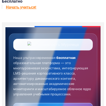
Бесплатно
устойчивости, социальной интеграции и
Начать учиться!
профессиональной самореализации граждан,
вернувшихся из зоны специальной военной операции....
Наша ультрасовременная
бесплатная
образовательная платформа — это
многоуровневая экосистема, интегрирующая
LMS-решения корпоративного класса,
архитектуру динамического контента,
автоматизированные академические
мониторинги и масштабируемое облачное ядро
управления учебными процессами.