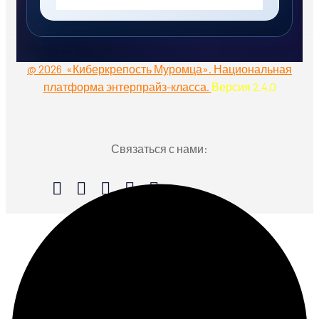
@ 2026 «Киберкрепость Муромца». Национальная
платформа энтерпрайз-класса.
Версия 2.4.0
Связаться с нами: